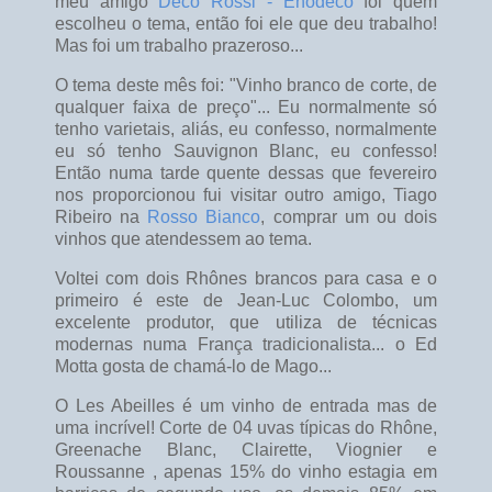
meu amigo
Déco Rossi - Enodeco
foi quem
escolheu o tema, então foi ele que deu trabalho!
Mas foi um trabalho prazeroso...
O tema deste mês foi: "Vinho branco de corte, de
qualquer faixa de preço"... Eu normalmente só
tenho varietais, aliás, eu confesso, normalmente
eu só tenho Sauvignon Blanc, eu confesso!
Então numa tarde quente dessas que fevereiro
nos proporcionou fui visitar outro amigo, Tiago
Ribeiro na
Rosso Bianco
, comprar um ou dois
vinhos que atendessem ao tema.
Voltei com dois Rhônes brancos para casa e o
primeiro é este de Jean-Luc Colombo, um
excelente produtor, que utiliza de técnicas
modernas numa França tradicionalista... o Ed
Motta gosta de chamá-lo de Mago...
O Les Abeilles é um vinho de entrada mas de
uma incrível! Corte de 04 uvas típicas do Rhône,
Greenache Blanc, Clairette, Viognier e
Roussanne , apenas 15% do vinho estagia em