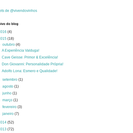
ets de @vivendovinhos
ivo do blog
2016
(4)
2015
(18)
▼
outubro
(4)
A Experiência Valduga!
Cave Geisse: Primor & Excelência!
Don Giovanni: Personalidade Própria!
Adolfo Lona: Esmero e Qualidade!
►
setembro
(1)
►
agosto
(1)
►
junho
(1)
►
março
(1)
►
fevereiro
(3)
►
janeiro
(7)
2014
(52)
2013
(72)