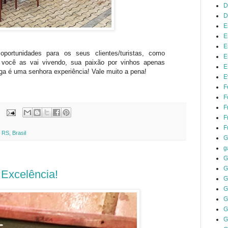
D
D
E
E
E
oportunidades para os seus clientes/turistas, como
E
 você as vai vivendo, sua paixão por vinhos apenas
E
uga é uma senhora experiência! Vale muito a pena!
E
F
F
F
F
F
 RS, Brasil
G
g
G
G
 Excelência!
G
G
G
G
G