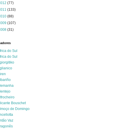
2012
(77)
2011
(133)
2010
(88)
2009
(107)
2008
(31)
cadores
frica do Sul
frica do Sul
giorgitiko
glianico
iren
lbariño
lemanha
lentejo
lfrocheiro
licante Bouschet
lmoço de Domingo
ncellotta
ntão Vaz
ragonês