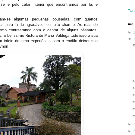
sse
e pelo calor interior que encontramos por lá, é
Twe
ram-se algumas pequenas pousadas, com quartos
Arqu
tas para lá de agradáveis e muito charme. As ruas de
tremo contrastando com o cantar de alguns pássaros,
►
s, o belíssimo Ristorante Maria Valduga tudo isso a sua
▼
m início de uma experiência para o enófilo deixar sua
 amor!
►
►