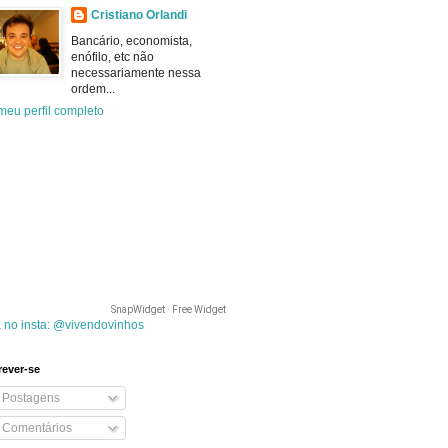
Cristiano Orlandi
Bancário, economista,
enófilo, etc não
necessariamente nessa
ordem...
meu perfil completo
SnapWidget · Free Widget
 no insta: @vivendovinhos
rever-se
Postagens
Comentários