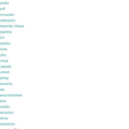
urello
urif
ncruzado
noturismo
ntrevista Virtual
spanha
UA
ventos
eiras
otos
rança
rappato
urmint
amay
arnacha
avi
ewurztraminer
lera
odello
recanico
récia
reenache