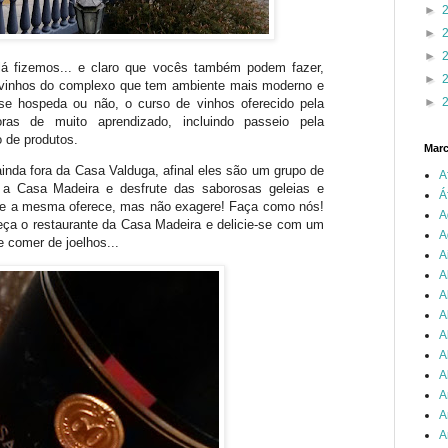
►
►
►
lá fizemos... e claro que vocês também podem fazer,
►
 vinhos do complexo que tem ambiente mais moderno e
►
e hospeda ou não, o curso de vinhos oferecido pela
ras de muito aprendizado, incluindo passeio pela
o de produtos.
Mar
inda fora da Casa Valduga, afinal eles são um grupo de
A
 a Casa Madeira e desfrute das saborosas geleias e
Á
que a mesma oferece, mas não exagere! Faça como nós!
A
ça o restaurante da Casa Madeira e delicie-se com um
A
e comer de joelhos...
A
A
A
A
A
A
A
A
A
A