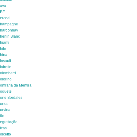
ava
BE
erceal
hampagne
hardonnay
henin Blanc
hianti
hile
hina
insault
lairette
olombard
olorino
onfraria da Mentira
oquetel
orte Bordalês
ortes
orvina
ão
egustação
icas
olcetto