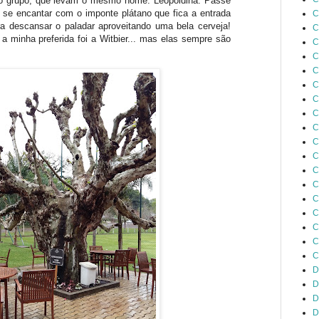
do grupo, que levam o mesmo nome: Leopoldina. Passe
 se encantar com o imponte plátano que fica a entrada
C
ara descansar o paladar aproveitando uma bela cerveja!
C
a minha preferida foi a Witbier... mas elas sempre são
C
C
C
C
C
C
C
C
C
C
C
C
C
C
C
C
D
D
D
D