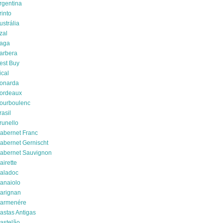
rgentina
rinto
ustrália
zal
aga
arbera
est Buy
ical
onarda
ordeaux
ourboulenc
rasil
runello
abernet Franc
abernet Gernischt
abernet Sauvignon
airette
aladoc
anaiolo
arignan
armenére
astas Antigas
astelão