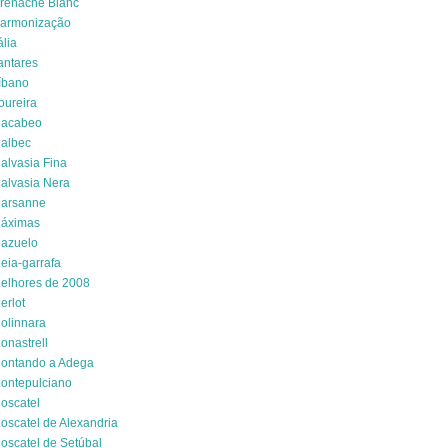
renache Blanc
armonização
ália
antares
íbano
oureira
acabeo
albec
alvasia Fina
alvasia Nera
arsanne
áximas
azuelo
eia-garrafa
elhores de 2008
erlot
olinnara
onastrell
ontando a Adega
ontepulciano
oscatel
oscatel de Alexandria
oscatel de Setúbal