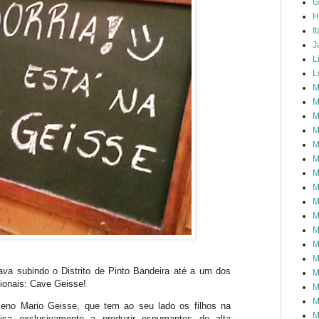
G
H
It
J
L
L
M
M
M
M
M
M
M
M
M
M
M
M
M
a subindo o Distrito de Pinto Bandeira até a um dos
M
ionais: Cave Geisse!
M
M
ileno Mario Geisse, que tem ao seu lado os filhos na
M
ica exclusivamente a produzir espumantes de alta