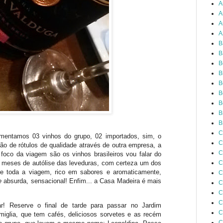
A
A
A
A
B
B
B
B
B
B
B
B
B
C
imentamos 03 vinhos do grupo, 02 importados, sim, o
C
o de rótulos de qualidade através de outra empresa, a
C
oco da viagem são os vinhos brasileiros vou falar do
C
 meses de autólise das leveduras, com certeza um dos
e toda a viagem, rico em sabores e aromaticamente,
C
se
absurda, sensacional! Enfim... a Casa Madeira é mais
C
C
C
! Reserve o final de tarde para passar no Jardim
C
miglia, que tem cafés, deliciosos sorvetes e as recém
C