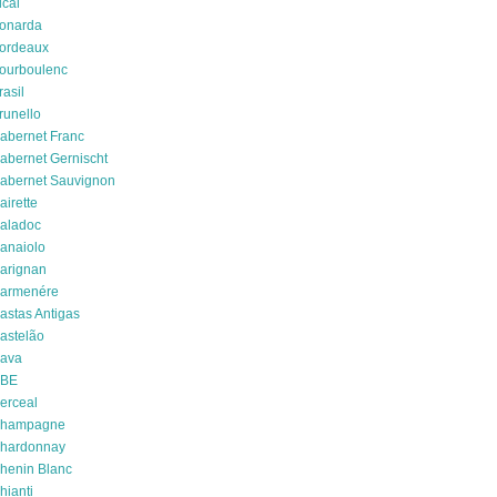
ical
onarda
ordeaux
ourboulenc
rasil
runello
abernet Franc
abernet Gernischt
abernet Sauvignon
airette
aladoc
anaiolo
arignan
armenére
astas Antigas
astelão
ava
BE
erceal
hampagne
hardonnay
henin Blanc
hianti