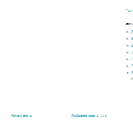
Twe
Arqu
►
►
►
►
►
►
▼
Página inicial
Postagem mais antiga