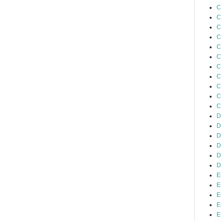
C
C
C
C
C
C
C
C
C
C
C
D
D
D
D
D
D
E
E
E
E
E