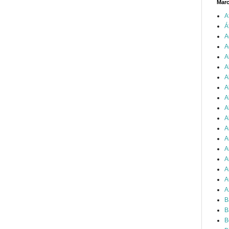
Mar
A
Á
A
A
A
A
A
A
A
A
A
A
A
A
A
A
A
A
B
B
B