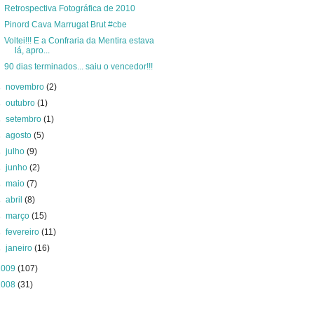
Retrospectiva Fotográfica de 2010
Pinord Cava Marrugat Brut #cbe
Voltei!!! E a Confraria da Mentira estava
lá, apro...
90 dias terminados... saiu o vencedor!!!
►
novembro
(2)
►
outubro
(1)
►
setembro
(1)
►
agosto
(5)
►
julho
(9)
►
junho
(2)
►
maio
(7)
►
abril
(8)
►
março
(15)
►
fevereiro
(11)
►
janeiro
(16)
2009
(107)
2008
(31)