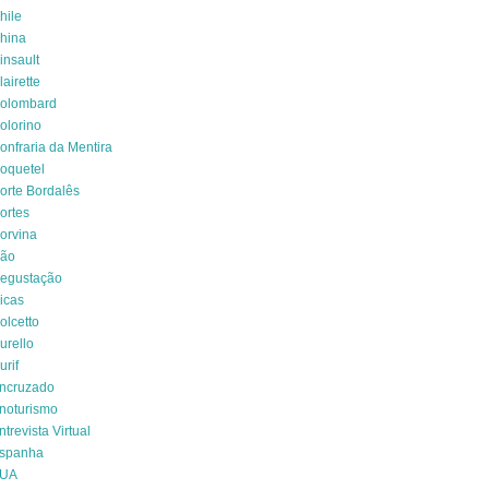
hile
hina
insault
lairette
olombard
olorino
onfraria da Mentira
oquetel
orte Bordalês
ortes
orvina
ão
egustação
icas
olcetto
urello
urif
ncruzado
noturismo
ntrevista Virtual
spanha
UA