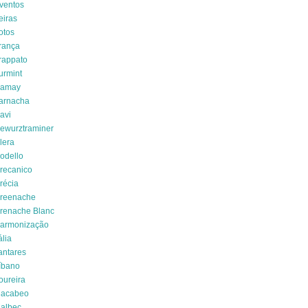
ventos
eiras
otos
rança
rappato
urmint
amay
arnacha
avi
ewurztraminer
lera
odello
recanico
récia
reenache
renache Blanc
armonização
ália
antares
íbano
oureira
acabeo
albec