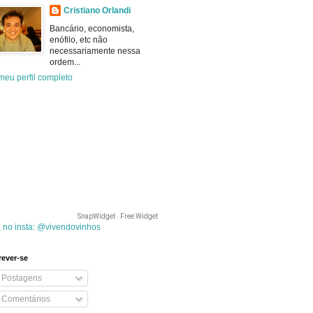
Cristiano Orlandi
Bancário, economista,
enófilo, etc não
necessariamente nessa
ordem...
meu perfil completo
SnapWidget · Free Widget
 no insta: @vivendovinhos
rever-se
Postagens
Comentários