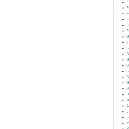
E
F
F
F
F
F
G
g
G
G
G
G
G
G
G
G
H
It
J
L
L
M
M