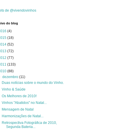
ets de @vivendovinhos
ivo do blog
2016
(4)
2015
(18)
2014
(52)
2013
(72)
2012
(77)
2011
(133)
2010
(88)
▼
dezembro
(11)
Duas notícias sobre o mundo do Vinho.
Vinho & Saúde
Os Melhores de 2010!
Vinhos "Abatidos" no Natal...
Mensagem de Natal
Harmonizações de Natal...
Retrospectiva Fotográfica de 2010,
Segunda Bateria...