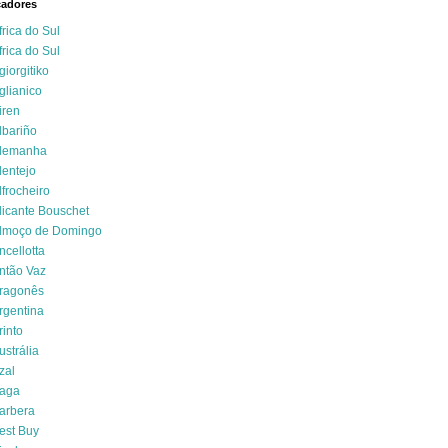
cadores
frica do Sul
frica do Sul
giorgitiko
glianico
iren
lbariño
lemanha
lentejo
lfrocheiro
licante Bouschet
lmoço de Domingo
ncellotta
ntão Vaz
ragonês
rgentina
rinto
ustrália
zal
aga
arbera
est Buy