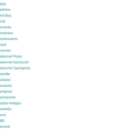
aga
arbera
est Buy
ical
onarda
ordeaux
ourboulenc
rasil
runello
abernet Franc
abernet Gernischt
abernet Sauvignon
airette
aladoc
anaiolo
arignan
armenére
astas Antigas
astelão
ava
BE
erceal