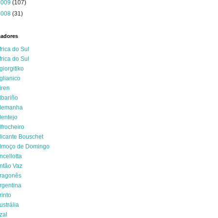
2009
(107)
2008
(31)
cadores
frica do Sul
frica do Sul
giorgitiko
glianico
iren
lbariño
lemanha
lentejo
lfrocheiro
licante Bouschet
lmoço de Domingo
ncellotta
ntão Vaz
ragonês
rgentina
rinto
ustrália
zal