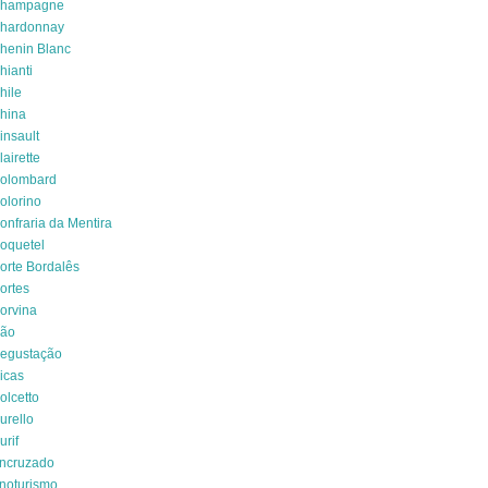
hampagne
hardonnay
henin Blanc
hianti
hile
hina
insault
lairette
olombard
olorino
onfraria da Mentira
oquetel
orte Bordalês
ortes
orvina
ão
egustação
icas
olcetto
urello
urif
ncruzado
noturismo