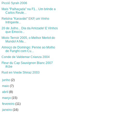
Picció Syrah 2006
Mais "Palhaçada" na F1... Um brinde a
Carlos Reute...
Retsína "Karaváki" EKP, um Vinho
Intrigante...
20 de Julho... Dia da Amizade! E Vinhos
que Emocio...
Miolo Terroir 2005, o Melhor Merlot do
Mundo! A Ma...
Almoço de Domingo: Penne ao Molho
de Funghi com Cu...
Conde de Valdemar Crianza 2004
Fleur du Cap Sauvignon Blanc 2007
#cbe
Rust en Vrede Shiraz 2003
►
junho
(2)
►
maio
(7)
►
abril
(8)
►
março
(15)
►
fevereiro
(11)
►
janeiro
(16)