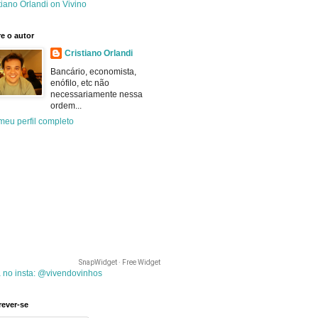
tiano Orlandi on Vivino
e o autor
Cristiano Orlandi
Bancário, economista,
enófilo, etc não
necessariamente nessa
ordem...
meu perfil completo
SnapWidget · Free Widget
 no insta: @vivendovinhos
rever-se