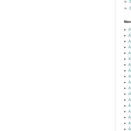
►
►
Mar
A
Á
A
A
A
A
A
A
A
A
A
A
A
A
A
A
A
A