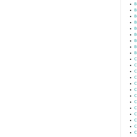
B
B
B
B
B
B
B
B
B
C
C
C
C
C
C
C
C
C
C
C
C
C