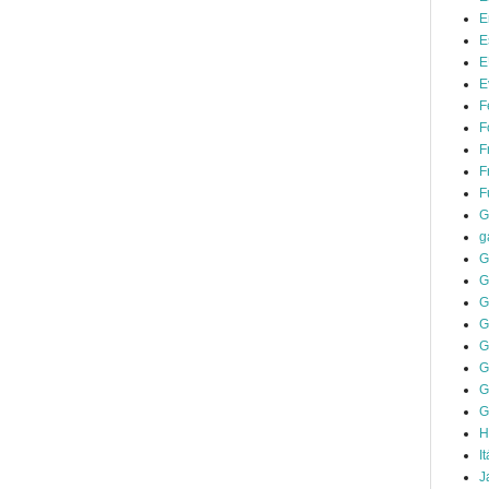
E
E
E
E
F
F
F
F
F
G
g
G
G
G
G
G
G
G
G
H
It
J