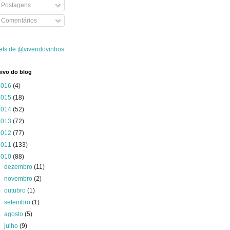
Postagens
Comentários
ets de @vivendovinhos
ivo do blog
2016
(4)
2015
(18)
2014
(52)
2013
(72)
2012
(77)
2011
(133)
2010
(88)
►
dezembro
(11)
►
novembro
(2)
►
outubro
(1)
►
setembro
(1)
►
agosto
(5)
▼
julho
(9)