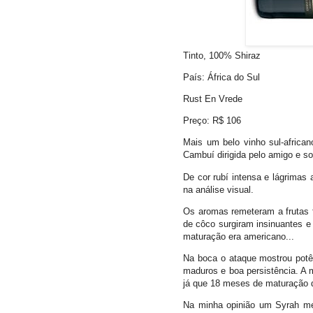
Tinto, 100% Shiraz
País: África do Sul
Rust En Vrede
Preço: R$ 106
Mais um belo vinho sul-africa
Cambuí dirigida pelo amigo e s
De cor rubí intensa e lágrimas
na análise visual.
Os aromas remeteram a frutas 
de côco surgiram insinuantes e
maturação era americano...
Na boca o ataque mostrou potê
maduros e boa persistência. A m
já que 18 meses de maturação d
Na minha opinião um Syrah mel