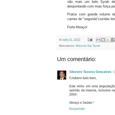
não mais um belo Syrah de
despontando com mias força por 
Pratos com grande volume de
carnes de "segunda"cozidas le
Forte Abraço!
às
julho 01, 2010
Marcadores:
Africa do Sul
,
Syrah
Um comentário:
Silvestre Tavares Gonçalves
1
Cristiano tudo bem,
Este vinho em uma degustação 
opinião da maioria, inclusive n
2004.
Abraço e Saúde !
Responder