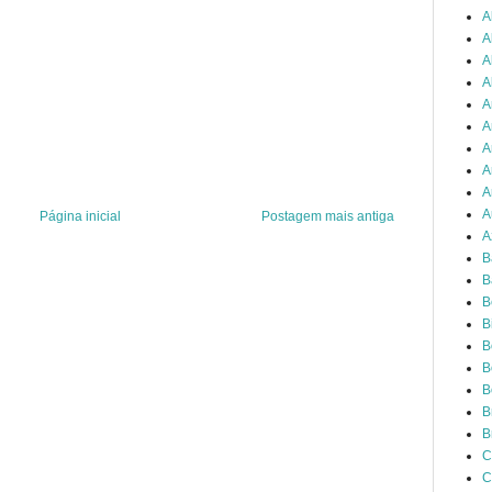
A
A
A
A
A
A
A
A
A
A
Página inicial
Postagem mais antiga
A
B
B
B
B
B
B
B
B
B
C
C