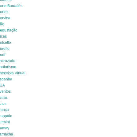
orte Bordalês
ortes
orvina
ão
egustação
icas
olcetto
urello
urif
ncruzado
noturismo
ntrevista Virtual
spanha
UA
ventos
eiras
otos
rança
rappato
urmint
amay
arnacha