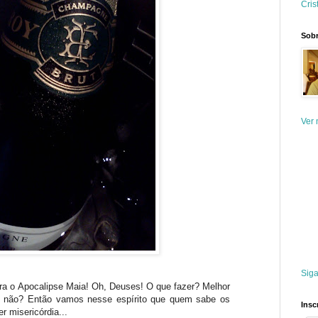
Cris
Sobr
Ver 
Siga
ara o Apocalipse Maia! Oh, Deuses! O que fazer? Melhor
m, não? Então vamos nesse espírito que quem sabe os
Insc
r misericórdia...