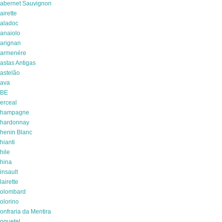
abernet Sauvignon
airette
aladoc
anaiolo
arignan
armenére
astas Antigas
astelão
ava
BE
erceal
hampagne
hardonnay
henin Blanc
hianti
hile
hina
insault
lairette
olombard
olorino
onfraria da Mentira
oquetel