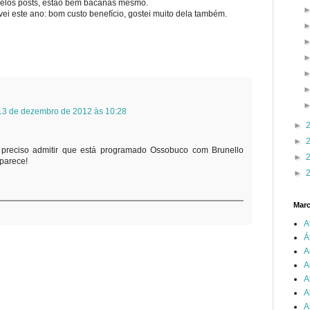
 pelos posts, estão bem bacanas mesmo.
i este ano: bom custo benefício, gostei muito dela também.
13 de dezembro de 2012 às 10:28
►
►
e preciso admitir que está programado Ossobuco com Brunello
►
aparece!
►
Mar
A
Á
A
A
A
A
A