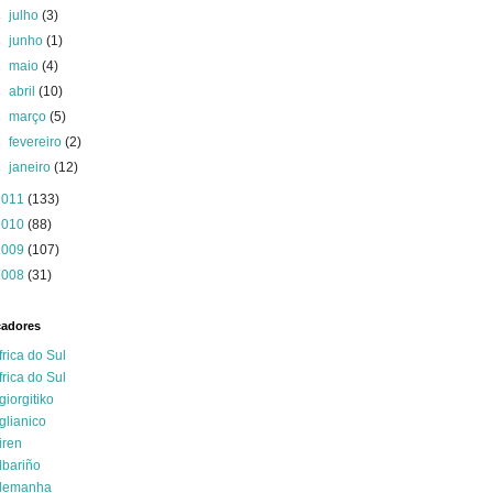
►
julho
(3)
►
junho
(1)
►
maio
(4)
►
abril
(10)
►
março
(5)
►
fevereiro
(2)
►
janeiro
(12)
2011
(133)
2010
(88)
2009
(107)
2008
(31)
cadores
frica do Sul
frica do Sul
giorgitiko
glianico
iren
lbariño
lemanha