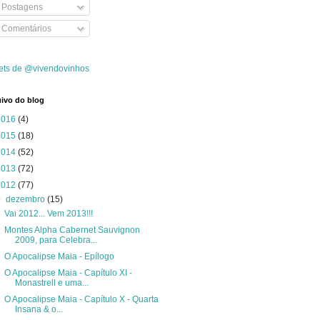
Postagens
Comentários
ets de @vivendovinhos
ivo do blog
2016
(4)
2015
(18)
2014
(52)
2013
(72)
2012
(77)
▼
dezembro
(15)
Vai 2012... Vem 2013!!!
Montes Alpha Cabernet Sauvignon
2009, para Celebra...
O Apocalipse Maia - Epílogo
O Apocalipse Maia - Capítulo XI -
Monastrell e uma...
O Apocalipse Maia - Capítulo X - Quarta
Insana & o...