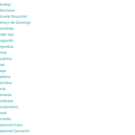
lentejo
lfrocheiro
licante Bouschet
lmoço de Domingo
ncellotta
ntão Vaz
ragonês
rgentina
rinto
ustrália
zal
aga
arbera
est Buy
ical
onarda
ordeaux
ourboulenc
rasil
runello
abernet Franc
abernet Gernischt