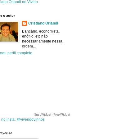
tiano Orlandi on Vivino
e o autor
Cristiano Orlandi
Bancário, economista,
enófilo, etc não
necessariamente nessa
ordem...
meu perfil completo
SnapWidget · Free Widget
 no insta: @vivendovinhos
rever-se