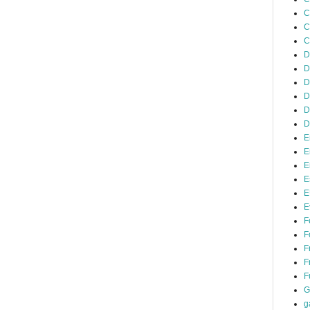
C
C
C
D
D
D
D
D
D
E
E
E
E
E
E
F
F
F
F
F
G
g