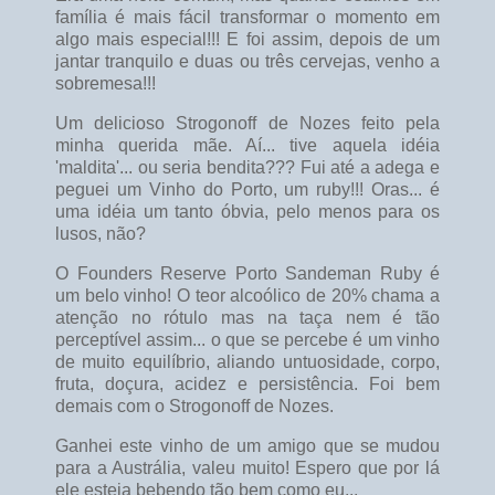
família é mais fácil transformar o momento em
algo mais especial!!! E foi assim, depois de um
jantar tranquilo e duas ou três cervejas, venho a
sobremesa!!!
Um delicioso Strogonoff de Nozes feito pela
minha querida mãe. Aí... tive aquela idéia
'maldita'... ou seria bendita??? Fui até a adega e
peguei um Vinho do Porto, um ruby!!! Oras... é
uma idéia um tanto óbvia, pelo menos para os
lusos, não?
O Founders Reserve Porto Sandeman Ruby é
um belo vinho! O teor alcoólico de 20% chama a
atenção no rótulo mas na taça nem é tão
perceptível assim... o que se percebe é um vinho
de muito equilíbrio, aliando untuosidade, corpo,
fruta, doçura, acidez e persistência. Foi bem
demais com o Strogonoff de Nozes.
Ganhei este vinho de um amigo que se mudou
para a Austrália, valeu muito! Espero que por lá
ele esteja bebendo tão bem como eu...