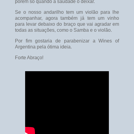
porém só quando a saudade o deixar.
Se o nosso andarilho tem um violão para lhe
acompanhar, agora também já tem um vinho
para levar debaixo do braço que vai agradar em
todas as situações, como o Samba e o violão.
Por fim gostaria de parabenizar a Wines of
Argentina pela ótima ideia.
Forte Abraço!