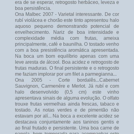
era de se esperar, retrogosto herbáceo, leveza e
boa persistência.
Ona Malbec 2007 - Varietal interessante. De cor
rubí violácea e chorão este tinto apresentou halo
aquoso pequeno demonstrando potencial de
envelhecimento. Nariz de boa intensidade e
complexidade média com frutas, ameixa
principalmente, café e baunilha. O tostado venho
com a boa presistência aromática apresentada.
Na boca um bom equilíbrio apenas com uma
leve aresta de álcool. Boa acidez e retrogosto de
frutas maduras. O final persistente e o retrogosto
me faziam implorar por um filet a parmegianna...
Ona 2005 - Corte bordalês...Cabernet
Sauvignon, Carmenére e Merlot. Já rubí e com
halo desenvolvido (0,5 cm) este vinho
apresentava sinais de alguma evolução. O olfato
trouxe frutas vermelhas ainda frescas, tabaco e
tostado. As notas verdes e de pimentão não
estavam por alí... Na boca a excelente acidez se
destacava conjuntamente aos taninos gentis e
ao final frutado e persistente. Uma boa carne de
panela, bem temperada para acompanhar este