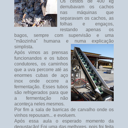
Os cestos de 400 kg
derrubavam os cachos
nas máquinas que
separavam os cachos, as
folhas e engaços,
restando apenas os
bagos, sempre com supervisão e uma
"mãozinha" humana e numa explicação
simplista.
Após vimos as prensas
funcionandos e os tubos
condutores, os caminhos
que a uva percorre até as
enormes cubas de aço
inox onde ocorre a
fermentação. Esses tubos
são refrigerados para que
a fermentação não
aconteça neles mesmos.
Por fim a sala de barricas de carvalho onde os
vinhos repousam... e evoluem.
Após essa aula o esperado momento da
degustação! Foi uma das melhores, pois foi feita