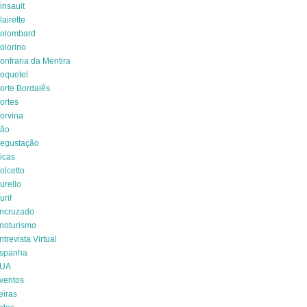
insault
lairette
olombard
olorino
onfraria da Mentira
oquetel
orte Bordalês
ortes
orvina
ão
egustação
icas
olcetto
urello
urif
ncruzado
noturismo
ntrevista Virtual
spanha
UA
ventos
eiras