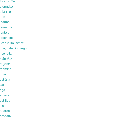
frica do Sul
giorgitiko
glianico
iren
lbariño
lemanha
lentejo
lfrocheiro
licante Bouschet
lmoço de Domingo
ncellotta
ntão Vaz
ragonês
rgentina
rinto
ustrália
zal
aga
arbera
est Buy
ical
onarda
ordeaux