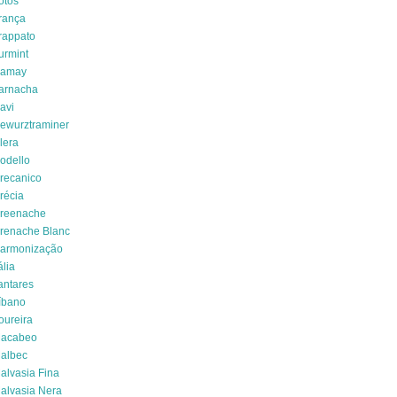
otos
rança
rappato
urmint
amay
arnacha
avi
ewurztraminer
lera
odello
recanico
récia
reenache
renache Blanc
armonização
ália
antares
íbano
oureira
acabeo
albec
alvasia Fina
alvasia Nera