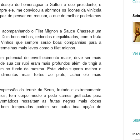
Cris
desejo de homenagear a Salton e sue presidente, o
mpre ele, me convidou a abrirmos os ícones da vinícola
capaz de pensar em recusar, o que de melhor poderíamos
Sobr
 acompanhando o Filet Mignon a Sauce Chasseur um
Dois bons vinhos, redondos e equilibrados, com a fruta
. Vinhos que sempre serão boas companhias para a
ermelhas mais leves como o filet mignon.
Ver 
m potencial de envelhecimento maior, deve ser mais
 de sua cor rubí eram mais profundos além de tingir a
arem no fundo da mesma. Este vinho suporta melhor o
dimentos mais fortes ao prato, achei ele mais
xpressão do terroir da Serra, frutado e extremamente
inos, tem corpo médio e pede carnes grelhadas para
romáticos ressaltam as frutas negras mais doces
s bem temperadas podem ser outra boa opção de
Siga
Insc