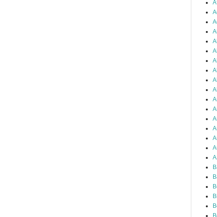
Á
A
A
A
A
A
A
A
A
A
A
A
A
A
A
A
A
B
B
B
B
B
B