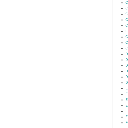
C
C
C
C
C
C
C
C
C
D
D
D
D
D
D
E
E
E
E
E
E
F