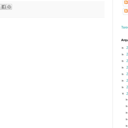
Twe
Arqu
►
►
►
►
►
►
►
▼