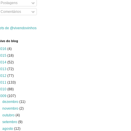
Postagens
Comentários
ets de @vivendovinhos
ivo do blog
2016
(4)
2015
(18)
2014
(52)
2013
(72)
2012
(77)
2011
(133)
2010
(88)
2009
(107)
►
dezembro
(11)
►
novembro
(2)
►
outubro
(4)
►
setembro
(9)
►
agosto
(12)