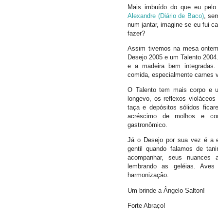
Mais imbuído do que eu pelo 
Alexandre (Diário de Baco)
, se
num jantar, imagine se eu fui 
fazer?
Assim tivemos na mesa ontem
Desejo 2005 e um Talento 2004. 
e a madeira bem integradas
comida, especialmente carnes v
O Talento tem mais corpo e u
longevo, os reflexos violáceos
taça e depósitos sólidos fic
acréscimo de molhos e con
gastronômico.
Já o Desejo por sua vez é a e
gentil quando falamos de tan
acompanhar, seus nuances a
lembrando as geléias. Ave
harmonização.
Um brinde a Ângelo Salton!
Forte Abraço!