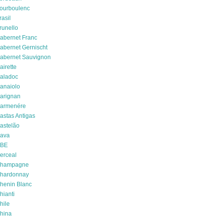
ourboulenc
rasil
runello
abernet Franc
abernet Gernischt
abernet Sauvignon
airette
aladoc
anaiolo
arignan
armenére
astas Antigas
astelão
ava
BE
erceal
hampagne
hardonnay
henin Blanc
hianti
hile
hina