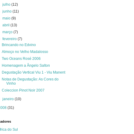
►
julho
(12)
►
junho
(11)
►
maio
(9)
►
abril
(13)
►
março
(7)
▼
fevereiro
(7)
Brincando no Edvino
Almoço no Velho Madalosso
Two Oceans Rosé 2006
Homenagem a Ângelo Salton
Degustação Vertical Viu 1 - Viu Manent
Notas de Degustação: As Cores do
Vinho
Coleccion Pinot Noir 2007
►
janeiro
(10)
2008
(31)
cadores
frica do Sul