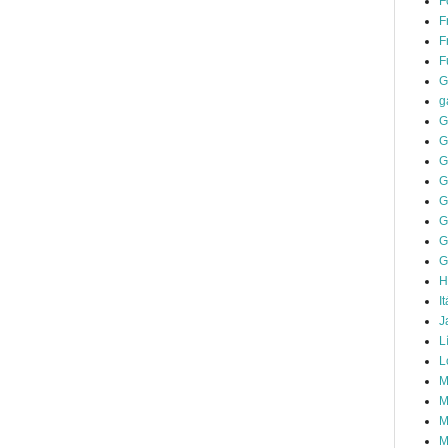
F
F
F
F
G
g
G
G
G
G
G
G
G
G
H
It
J
L
L
M
M
M
M