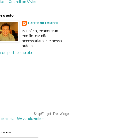
tiano Orlandi on Vivino
e o autor
Cristiano Orlandi
Bancário, economista,
enófilo, etc não
necessariamente nessa
ordem...
meu perfil completo
SnapWidget · Free Widget
 no insta: @vivendovinhos
rever-se