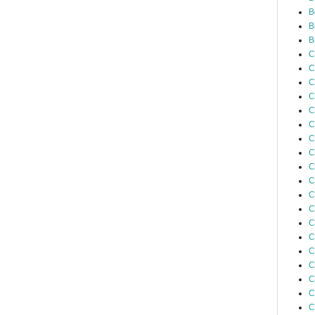
B
B
B
C
C
C
C
C
C
C
C
C
C
C
C
C
C
C
C
C
C
C