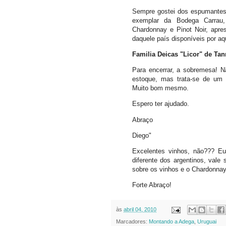
Sempre gostei dos espumantes
exemplar da Bodega Carrau
Chardonnay e Pinot Noir, apr
daquele país disponíveis por aq
Familia Deicas "Licor" de Tan
Para encerrar, a sobremesa! N
estoque, mas trata-se de um in
Muito bom mesmo.
Espero ter ajudado.
Abraço
Diego"
Excelentes vinhos, não??? Eu
diferente dos argentinos, vale 
sobre os vinhos e o Chardonnay
Forte Abraço!
às
abril 04, 2010
Marcadores:
Montando a Adega
,
Uruguai