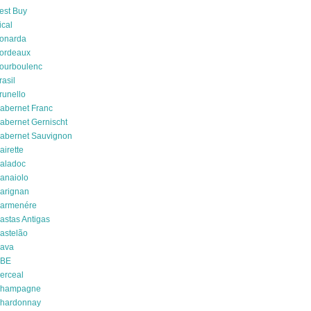
est Buy
ical
onarda
ordeaux
ourboulenc
rasil
runello
abernet Franc
abernet Gernischt
abernet Sauvignon
airette
aladoc
anaiolo
arignan
armenére
astas Antigas
astelão
ava
BE
erceal
hampagne
hardonnay