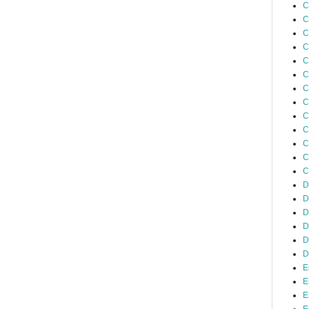
C
C
C
C
C
C
C
C
C
C
C
C
C
D
D
D
D
D
D
E
E
E