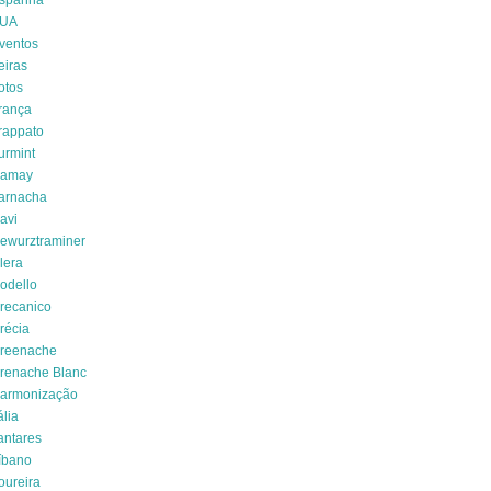
spanha
UA
ventos
eiras
otos
rança
rappato
urmint
amay
arnacha
avi
ewurztraminer
lera
odello
recanico
récia
reenache
renache Blanc
armonização
ália
antares
íbano
oureira