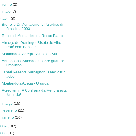
►
junho
(2)
►
maio
(7)
▼
abril
(8)
Brunello Di Montalcino IL Paradiso di
Frassina 2003
Rosso di Montalcino na Rosso Bianco
Almoço de Domingo: Risoto de Alho
Poró com Bacon e...
Montando a Adega - África do Sul
Abre Aspas: Sabedoria sobre guardar
um vinho...
Tabalí Reserva Sauvignon Blanc 2007
#cbe
Montando a Adega - Uruguai
Acreditem!!! A Confraria da Mentira está
formada! ...
►
março
(15)
►
fevereiro
(11)
►
janeiro
(16)
2009
(107)
2008
(31)