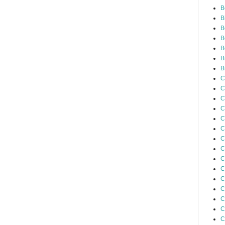
B
B
B
B
B
B
B
C
C
C
C
C
C
C
C
C
C
C
C
C
C
C