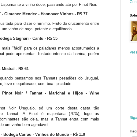
Cris
 Espumante a vinho doce, passando até por Pinot Noir.
07 - Gimenez Mendez - Hannover Vinhos - R$ 37
Sobr
sitada para dizer o mínimo. Fruto do cruzamento entre
z um vinho de raça, potente e equilibrado.
Bodega Stagnari - Cantu - R$ 55
 mais "fácil" para os paladares menos acostumados a
Ver 
at pode apresentar. Tostado intenso da barrica, porém
 Mistral - R$ 61
 quando pensamos nos Tannats pesadões do Uruguai,
, leve e equilibrado, com boa tipicidade.
n Pinot Noir / Tannat - Marichal e Hijos - Wine
not Noir Uruguaio, só um corte desta casta tão
e Tannat. A Pinot é majoritária (70%), logo as
Siga
redominantes são dela, mas a Tannat entra com mais
ndo um vinho bem agradável.
Insc
e - Bodega Carrau - Vinhos do Mundo - R$ 110