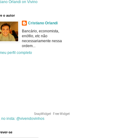
tiano Orlandi on Vivino
e o autor
Cristiano Orlandi
Bancário, economista,
enófilo, etc não
necessariamente nessa
ordem...
meu perfil completo
SnapWidget · Free Widget
 no insta: @vivendovinhos
rever-se