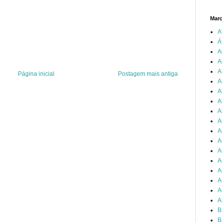
Mar
A
Á
A
A
A
Página inicial
Postagem mais antiga
A
A
A
A
A
A
A
A
A
A
A
A
A
B
B