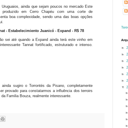
 Uruguaios, ainda que sejam poucos no mercado Este
, produzido em Cerro Chapéu com uma corte de
esenta boa complexidade, sendo uma das boas opções
ui.
Twe
nat - Estabelecimiento Juanicó - Expand - R$ 78
ão sei até quando a Expand ainda terá este vinho em
Arqu
teressante Tannat fortificado, estruturado e intenso.
►
►
►
►
►
►
 ainda sugiro o Torrontés da Pisano, completamente
▼
ser provado para constatarmos a influência dos terroirs
 da Familia Bouza, realmente interessante.