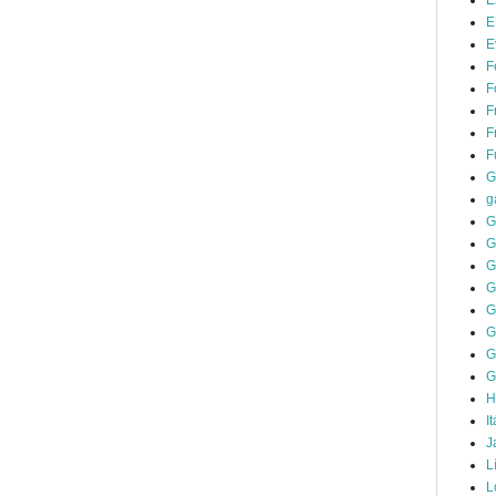
E
E
E
F
F
F
F
F
G
g
G
G
G
G
G
G
G
G
H
It
J
L
L