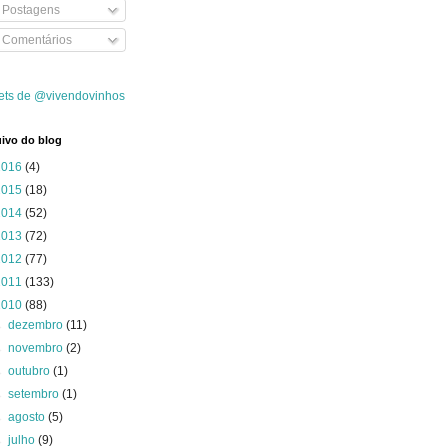
Postagens
Comentários
ets de @vivendovinhos
ivo do blog
2016
(4)
2015
(18)
2014
(52)
2013
(72)
2012
(77)
2011
(133)
2010
(88)
►
dezembro
(11)
►
novembro
(2)
►
outubro
(1)
►
setembro
(1)
►
agosto
(5)
►
julho
(9)