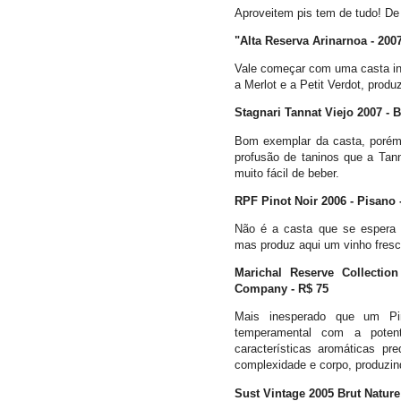
Aproveitem pis tem de tudo! De
"Alta Reserva Arinarnoa - 20
Vale começar com uma casta inu
a Merlot e a Petit Verdot, produ
Stagnari Tannat Viejo 2007 - 
Bom exemplar da casta, porém
profusão de taninos que a Tann
muito fácil de beber.
RPF Pinot Noir 2006 - Pisano -
Não é a casta que se espera
mas produz aqui um vinho fresco
Marichal Reserve Collectio
Company - R$ 75
Mais inesperado que um Pi
temperamental com a potent
características aromáticas p
complexidade e corpo, produzi
Sust Vintage 2005 Brut Natur