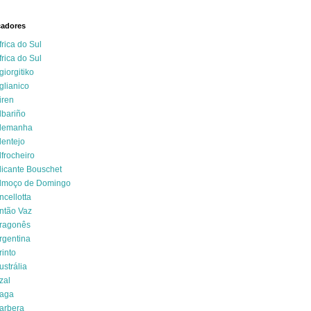
cadores
frica do Sul
frica do Sul
giorgitiko
glianico
iren
lbariño
lemanha
lentejo
lfrocheiro
licante Bouschet
lmoço de Domingo
ncellotta
ntão Vaz
ragonês
rgentina
rinto
ustrália
zal
aga
arbera