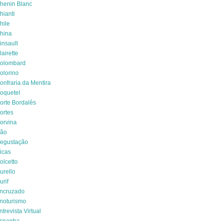
henin Blanc
hianti
hile
hina
insault
lairette
olombard
olorino
onfraria da Mentira
oquetel
orte Bordalês
ortes
orvina
ão
egustação
icas
olcetto
urello
urif
ncruzado
noturismo
ntrevista Virtual