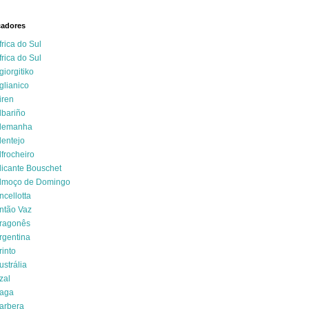
cadores
frica do Sul
frica do Sul
giorgitiko
glianico
iren
lbariño
lemanha
lentejo
lfrocheiro
licante Bouschet
lmoço de Domingo
ncellotta
ntão Vaz
ragonês
rgentina
rinto
ustrália
zal
aga
arbera