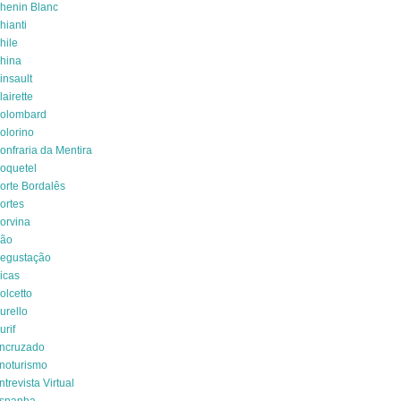
henin Blanc
hianti
hile
hina
insault
lairette
olombard
olorino
onfraria da Mentira
oquetel
orte Bordalês
ortes
orvina
ão
egustação
icas
olcetto
urello
urif
ncruzado
noturismo
ntrevista Virtual