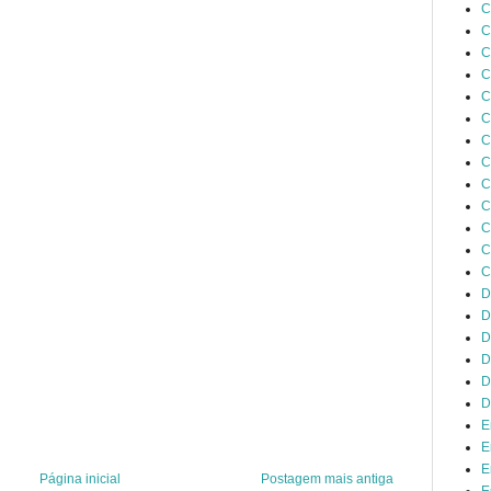
C
C
C
C
C
C
C
C
C
C
C
C
C
D
D
D
D
D
D
E
E
E
Página inicial
Postagem mais antiga