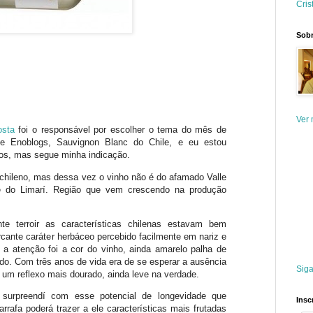
Cris
Sobr
Ver 
osta
foi o responsável por escolher o tema do mês de
a de Enoblogs, Sauvignon Blanc do Chile, e eu estou
os, mas segue minha indicação.
hileno, mas dessa vez o vinho não é do afamado Valle
e do Limarí. Região que vem crescendo na produção
e terroir as características chilenas estavam bem
cante caráter herbáceo percebido facilmente em nariz e
a atenção foi a cor do vinho, ainda amarelo palha de
ado. Com três anos de vida era de se esperar a ausência
Siga
 um reflexo mais dourado, ainda leve na verdade.
surpreendí com esse potencial de longevidade que
Insc
rafa poderá trazer a ele características mais frutadas