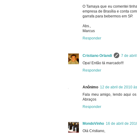
O Tamaya que eu comentei tinha 
empresa de Brasília e conta com 
garrafa para bebermos em SP.
Abs.,
Marcus
Responder
Cristiano Orlandi
7 de abri
Opa! Então tá marcado!!!
Responder
Anônimo
12 de abril de 2010 à
Fala meu amigo, lendo aqui os 
Abraços
Responder
MondoVinho
16 de abril de 201
Olá Cristiano,