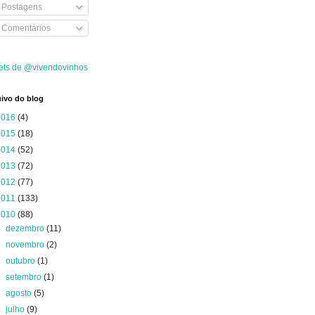
Postagens
Comentários
ets de @vivendovinhos
ivo do blog
2016
(4)
2015
(18)
2014
(52)
2013
(72)
2012
(77)
2011
(133)
2010
(88)
►
dezembro
(11)
►
novembro
(2)
►
outubro
(1)
►
setembro
(1)
►
agosto
(5)
►
julho
(9)