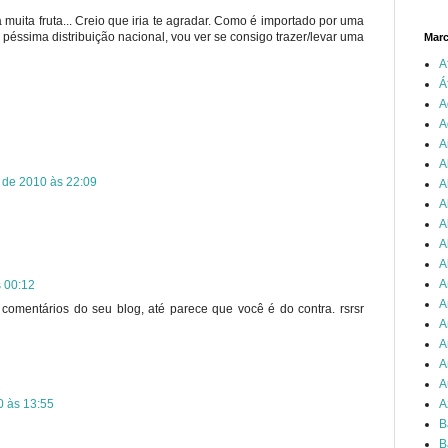
muita fruta... Creio que iria te agradar. Como é importado por uma
péssima distribuição nacional, vou ver se consigo trazer/levar uma
Mar
A
Á
A
A
A
A
l de 2010 às 22:09
A
A
A
A
A
A
s 00:12
A
comentários do seu blog, até parece que você é do contra. rsrsr
A
A
A
A
0 às 13:55
A
B
B