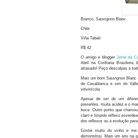
Branco, Sauvignon Blanc
Chile
Viña Tabalí
R$ 42
O amigo e blogger
Jeriel da C
Abril na Confraria Brasileir
atrasado! Peço desculpas a tod
Mais um bom Sauvignon Blanc c
de Casablanca e sim do Vall
vitivinícola.
Apesar de ser de um diferent
presentes, muita acidez e o mar
boca. Outro ponto que chamou 
claro e límpido reflexo esverde
dos reflexos ou a evolução para
Gostei muito do vinho e me 
demonstrou. Mais um ano na gar