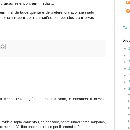
cítricas se encontram tímidas...
num final de tarde quente e de preferência acompanhado
ai combinar bem com camarões temperados com ervas
Twe
Arqu
►
►
►
►
►
►
8
▼
 vinho desta região, na mesma safra, e encontrei a mesma
 Patrício Tapia comentou, no passado, sobre umas notas salgadas,
 comentei. Vc tbm encontrou esse perfil aromático?