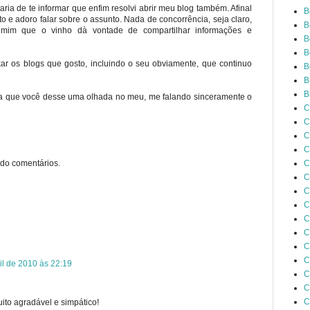
ria de te informar que enfim resolvi abrir meu blog também. Afinal
B
e adoro falar sobre o assunto. Nada de concorrência, seja claro,
B
mim que o vinho dà vontade de compartilhar informações e
B
B
kar os blogs que gosto, incluindo o seu obviamente, que continuo
B
B
B
ria que você desse uma olhada no meu, me falando sinceramente o
C
C
C
C
do comentários.
C
C
C
C
C
C
C
C
il de 2010 às 22:19
C
C
C
uito agradável e simpático!