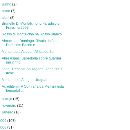
►
junho
(2)
►
maio
(7)
▼
abril
(8)
Brunello Di Montalcino IL Paradiso di
Frassina 2003
Rosso di Montalcino na Rosso Bianco
Almoço de Domingo: Risoto de Alho
Poró com Bacon e...
Montando a Adega - África do Sul
Abre Aspas: Sabedoria sobre guardar
um vinho...
Tabalí Reserva Sauvignon Blanc 2007
#cbe
Montando a Adega - Uruguai
Acreditem!!! A Confraria da Mentira está
formada! ...
►
março
(15)
►
fevereiro
(11)
►
janeiro
(16)
2009
(107)
2008
(31)