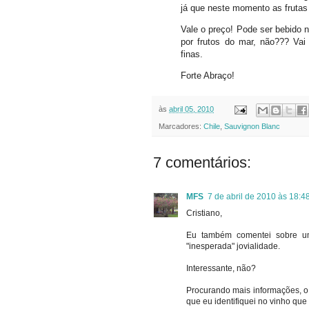
já que neste momento as frutas 
Vale o preço! Pode ser bebido 
por frutos do mar, não??? V
finas.
Forte Abraço!
às
abril 05, 2010
Marcadores:
Chile
,
Sauvignon Blanc
7 comentários:
MFS
7 de abril de 2010 às 18:4
Cristiano,
Eu também comentei sobre um
"inesperada" jovialidade.
Interessante, não?
Procurando mais informações, o
que eu identifiquei no vinho que