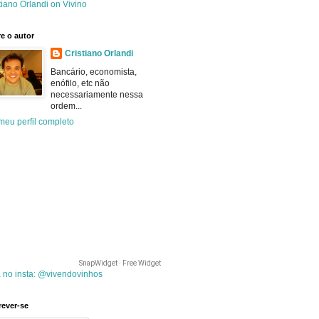
tiano Orlandi on Vivino
e o autor
Cristiano Orlandi
Bancário, economista,
enófilo, etc não
necessariamente nessa
ordem...
meu perfil completo
SnapWidget · Free Widget
 no insta: @vivendovinhos
rever-se