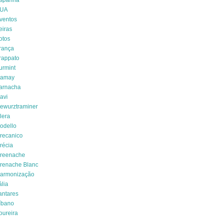
spanha
UA
ventos
eiras
otos
rança
rappato
urmint
amay
arnacha
avi
ewurztraminer
lera
odello
recanico
récia
reenache
renache Blanc
armonização
ália
antares
íbano
oureira