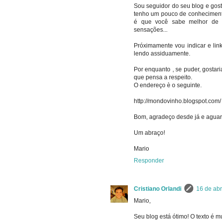
Sou seguidor do seu blog e gosta
tenho um pouco de conhecimento 
é que você sabe melhor de 
sensações...
Próximamente vou indicar e lin
lendo assiduamente.
Por enquanto , se puder, gosta
que pensa a respeito.
O endereço è o seguinte.
http://mondovinho.blogspot.com/
Bom, agradeço desde já e aguar
Um abraço!
Mario
Responder
Cristiano Orlandi
16 de abr
Mario,
Seu blog está ótimo! O texto é m