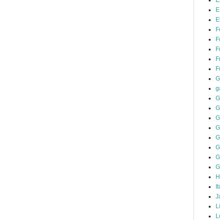
E
E
E
F
F
F
F
F
G
g
G
G
G
G
G
G
G
G
H
It
J
L
L