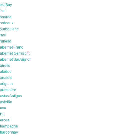
est Buy
ical
onarda
ordeaux
ourboulenc
rasil
runello
abernet Franc
abernet Gernischt
abernet Sauvignon
airette
aladoc
anaiolo
arignan
armenére
astas Antigas
astelão
ava
BE
erceal
hampagne
hardonnay