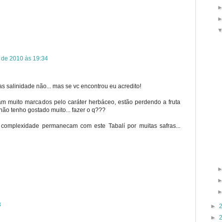
l de 2010 às 19:34
s salinidade não... mas se vc encontrou eu acredito!
m muito marcados pelo caráter herbáceo, estão perdendo a fruta
não tenho gostado muito... fazer o q???
 complexidade permanecam com este Tabalí por muitas safras...
3
►
►