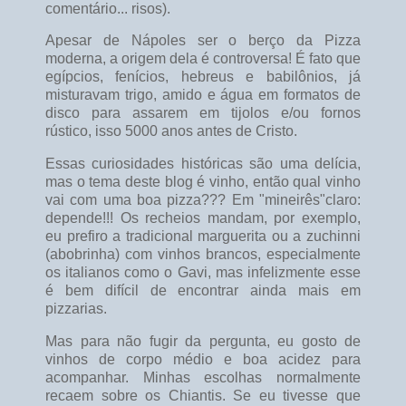
comentário... risos).
Apesar de Nápoles ser o berço da Pizza
moderna, a origem dela é controversa! É fato que
egípcios, fenícios, hebreus e babilônios, já
misturavam trigo, amido e água em formatos de
disco para assarem em tijolos e/ou fornos
rústico, isso 5000 anos antes de Cristo.
Essas curiosidades históricas são uma delícia,
mas o tema deste blog é vinho, então qual vinho
vai com uma boa pizza??? Em "mineirês"claro:
depende!!! Os recheios mandam, por exemplo,
eu prefiro a tradicional marguerita ou a zuchinni
(abobrinha) com vinhos brancos, especialmente
os italianos como o Gavi, mas infelizmente esse
é bem difícil de encontrar ainda mais em
pizzarias.
Mas para não fugir da pergunta, eu gosto de
vinhos de corpo médio e boa acidez para
acompanhar. Minhas escolhas normalmente
recaem sobre os Chiantis. Se eu tivesse que